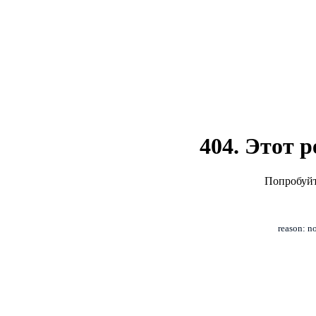
404. Этот р
Попробуйт
reason: n