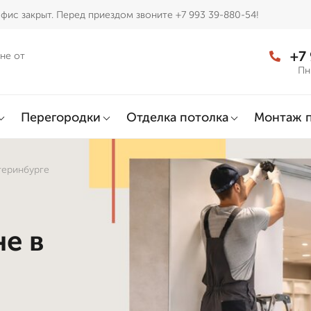
фис закрыт. Перед приездом звоните +7 993 39-880-54!
+7
не от
Пн
Перегородки
Отделка потолка
Монтаж 
теринбурге
не в