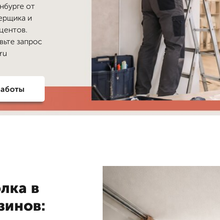
нбурге от
мерщика и
оцентов.
вьте запрос
ru
работы
лка в
зинов: