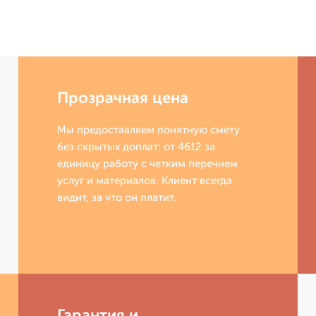
Прозрачная цена
Мы предоставляем понятную смету
без скрытых доплат: от 4612 за
единицу работу с четким перечнем
услуг и материалов. Клиент всегда
видит, за что он платит.
Гарантия и