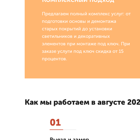
Предлагаем полный комплекс услуг: от
подготовки основы и демонтажа
старых покрытий до установки
светильников и декоративных
элементов при монтаже под ключ. При
заказе услуги под ключ скидка от 15
процентов.
Как мы работаем в августе 202
01
Выезд и замер