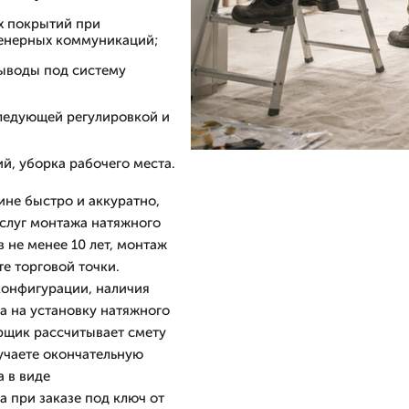
х покрытий при
женерных коммуникаций;
выводы под систему
ледующей регулировкой и
й, уборка рабочего места.
не быстро и аккуратно,
услуг монтажа натяжного
 не менее 10 лет, монтаж
е торговой точки.
конфигурации, наличия
а на установку натяжного
рщик рассчитывает смету
учаете окончательную
а в виде
 при заказе под ключ от