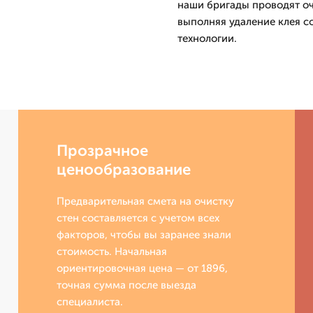
наши бригады проводят очи
выполняя удаление клея с
технологии.
Прозрачное
ценообразование
Предварительная смета на очистку
стен составляется с учетом всех
факторов, чтобы вы заранее знали
стоимость. Начальная
ориентировочная цена — от 1896,
точная сумма после выезда
специалиста.