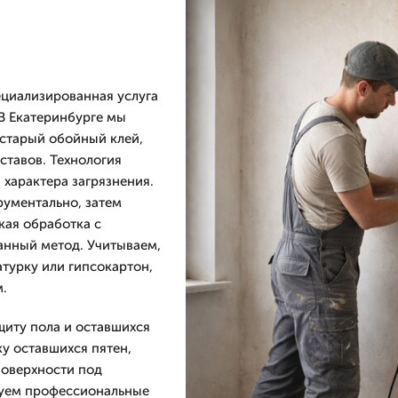
ециализированная услуга
 В Екатеринбурге мы
 старый обойный клей,
ставов. Технология
 характера загрязнения.
рументально, затем
кая обработка с
нный метод. Учитываем,
турку или гипсокартон,
.
щиту пола и оставшихся
у оставшихся пятен,
поверхности под
зуем профессиональные