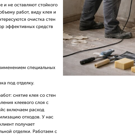
 и не оставляют стойкого
объему работ, виду клея и
нтересуются очистка стен
ор эффективных средств
 применением специальных
ка под отделку.
абот: снятие клея со стен
ления клеевого слоя с
айс включаем расход
илизацию отходов. У нас
 клиент получает
ьной отделки. Работаем с