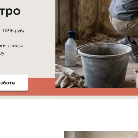
стро
т 1896 руб/
люч скидка
ру
работы