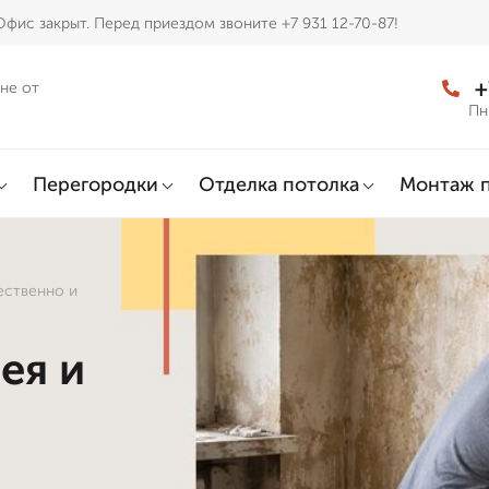
Офис закрыт. Перед приездом звоните +7 931 12-70-87!
+
не от
Пн
Перегородки
Отделка потолка
Монтаж 
чественно и
ея и